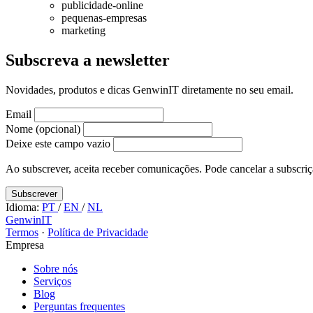
publicidade-online
pequenas-empresas
marketing
Subscreva a newsletter
Novidades, produtos e dicas GenwinIT diretamente no seu email.
Email
Nome (opcional)
Deixe este campo vazio
Ao subscrever, aceita receber comunicações. Pode cancelar a subscr
Subscrever
Idioma:
PT
/
EN
/
NL
GenwinIT
Termos
·
Política de Privacidade
Empresa
Sobre nós
Serviços
Blog
Perguntas frequentes