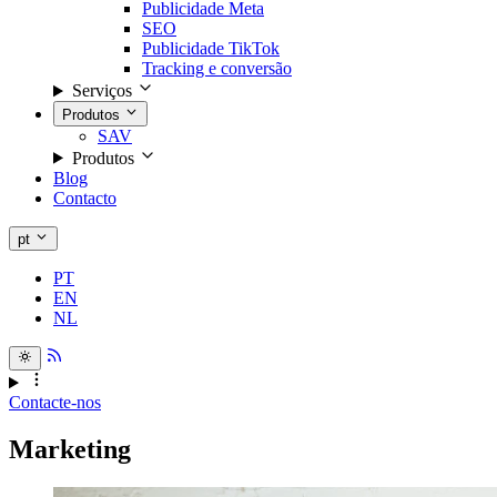
Publicidade Meta
SEO
Publicidade TikTok
Tracking e conversão
Serviços
Produtos
SAV
Produtos
Blog
Contacto
pt
PT
EN
NL
Contacte-nos
Marketing